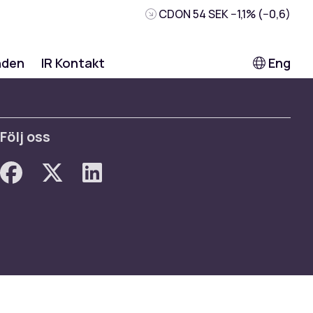
CDON
54 SEK
−1,1% (−0,6)
nden
IR Kontakt
Eng
Följ oss