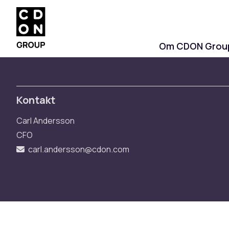
Om CDON Grou
Kontakt
Carl Andersson
CFO
carl.andersson@cdon.com