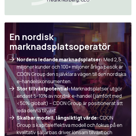
En nordisk
marknadsplatsoperatör
Nordens ledande marknadsplatser:
Med 2,5
miljoner kunder och 100+ miljoner årliga besök är
CDON Group den självklara vägen till den nordiska
e-handelskonsumenten.
Stor tillväxtpotential:
Marknadsplatser utgör
endast 5-10% av nordisk e-handel (jämfört med
<50% globalt) – CDON Group är positionerat att
leda denna tillväxt.
Skalbar modell, långsiktigt värde:
CDON
Group:s kapitaleffektiva modell och fokus på en
kvalitativ säljarbas driver lönsam tillväxt och