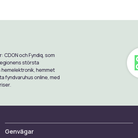
r: CDON och Fyndiq, som
regionens största
s hemelektronik, hemmet
ta fyndvaruhus online, med
riser.
Genvägar