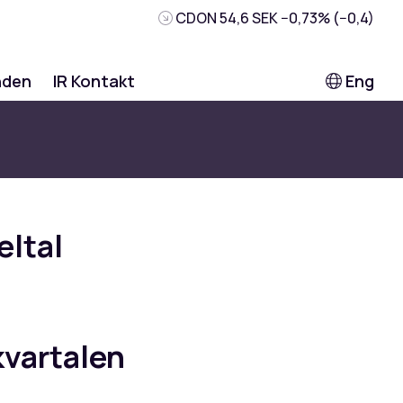
CDON
54,6 SEK
−0,73% (−0,4)
nden
IR Kontakt
Eng
eltal
kvartalen